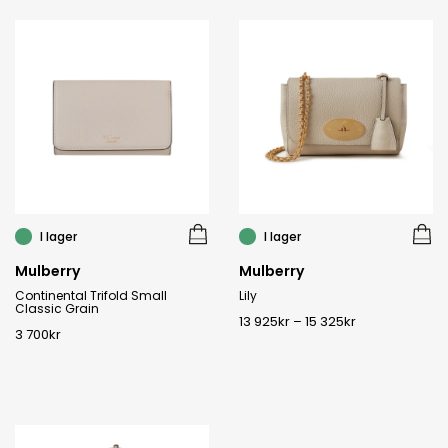
I lager
I lager
Mulberry
Mulberry
Continental Trifold Small
Lily
Classic Grain
13 925
kr
–
15 325
kr
3 700
kr