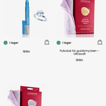
I lager
I lager
Putsduk för guldsmycken –
189
kr
Ultrasoft
189
kr