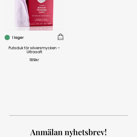
I lager
Putsduk för silversmycken –
Ultrasoft
189
kr
Anmälan nyhetsbrev!