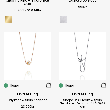
Offspring Ring – 18 Karat Rött
Le Knot Drop Studs
Guld
990
kr
15 200
kr
10 640
kr
I lager
I lager
Efva Attling
Efva Attling
Day Pearl & Stars Necklace
Shape Of A Dream & Stars
Necklace – Vitt guld, 38/40/42
23 000
kr
cm