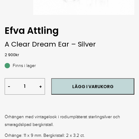
Efva Attling
A Clear Dream Ear – Silver
2 900
kr
Finns i lager
A
LÄGG I VARUKORG
Clear
Dream
Ear
-
Silver
Örhängen med vintagelook i rodiumpläterat sterlingsilver och
quantity
smaragdslipad bergkristall.
Örhänge: 11 x 9 mm. Bergkristall: 2 x 3.2 ct.