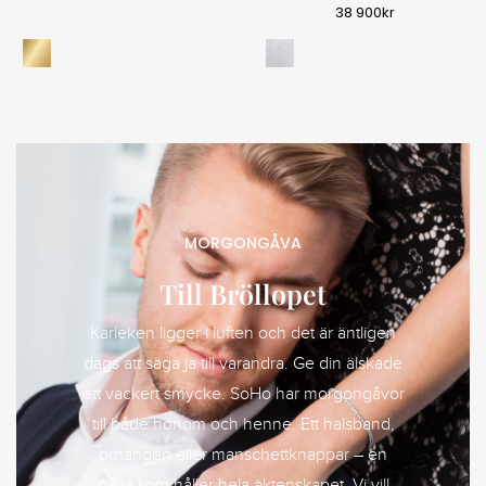
38 900
kr
MORGONGÅVA
Till Bröllopet
Kärleken ligger i luften och det är äntligen
dags att säga ja till varandra. Ge din älskade
ett vackert smycke. SoHo har morgongåvor
till både honom och henne. Ett halsband,
örhängen eller manschettknappar – en
gåva som håller hela äktenskapet. Vi vill