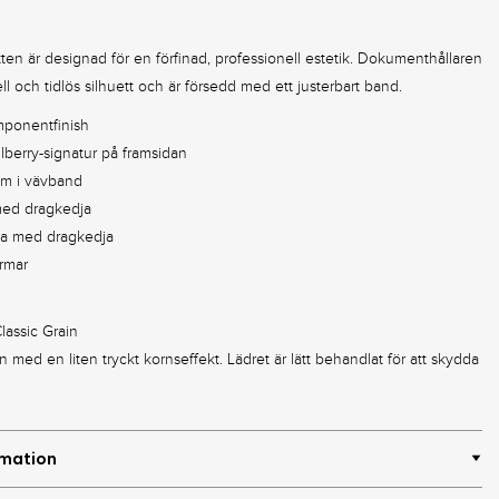
ten är designad för en förfinad, professionell estetik. Dokumenthållaren
ell och tidlös silhuett och är försedd med ett justerbart band.
mponentfinish
lberry-signatur på framsidan
em i vävband
med dragkedja
ka med dragkedja
rmar
Classic Grain
n med en liten tryckt kornseffekt. Lädret är lätt behandlat för att skydda
rmation