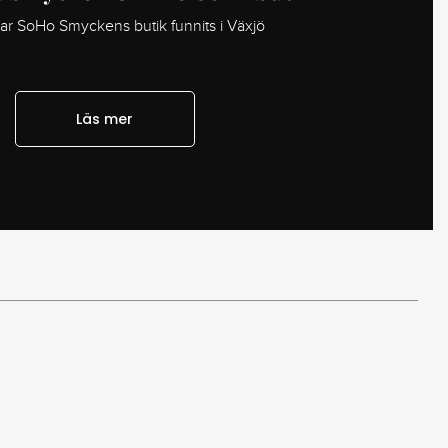
har SoHo Smyckens butik funnits i Växjö
Läs mer