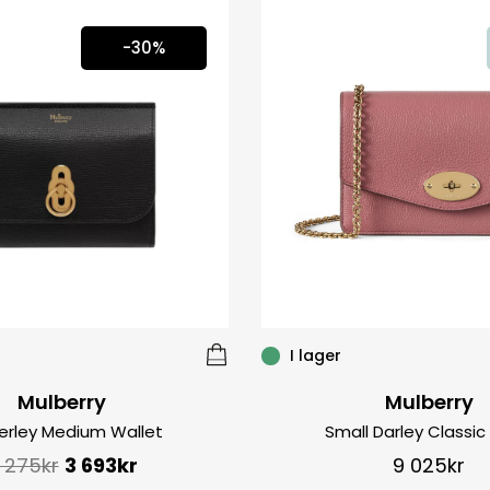
NULL
-30%
I lager
Mulberry
Mulberry
rley Medium Wallet
Small Darley Classic
 275
kr
3 693
kr
9 025
kr