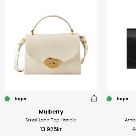
I lager
I lager
Mulberry
Small Lana Top Handle
Ambe
13 925
kr
5