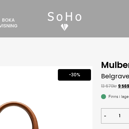
BOKA
VISNING
Mulbe
-30%
Belgrav
13 670
kr
9 56
Finns i lage
Belgrave
Single
Document
Holder