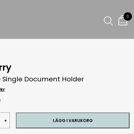
0
rry
e Single Document Holder
9
kr
r
LÄGG I VARUKORG