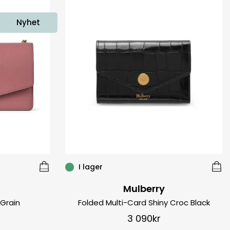
Nyhet
I lager
Mulberry
 Grain
Folded Multi-Card Shiny Croc Black
3 090
kr