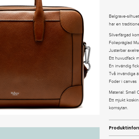
quantity
Belgrave-silhuet
har en tradition
Silverfärgad ko
Foliepräglad Mu
Justerbar axelr
Ett huvudfack 
En invändig fic
Två invändiga ä
Foder i canvas
Material: Small 
Ett mjukt koskin
kornsytan.
Produktinfo