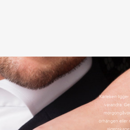
Kärleken ligger i
varandra. Ge
morgongåvor 
örhängen eller 
äktenskapet.