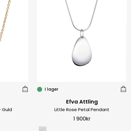
I lager
Efva Attling
– Guld
Little Rose Petal Pendant
1 900
kr