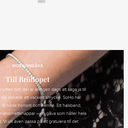
MORGONGÅVA
Till Bröllopet
 luften och det är äntligen dags att säga ja till
 din älskade ett vackert smycke. SoHo har
till både honom och henne. Ett halsband,
manschettknappar – en gåva som håller hela
 Vi vill även passa på att gratulera till det