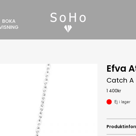
BOKA
VISNING
Efva A
Catch A 
1 400
kr
Ej i lager
Produktinfo