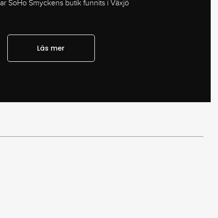
har SoHo Smyckens butik funnits i Växjö
Läs mer