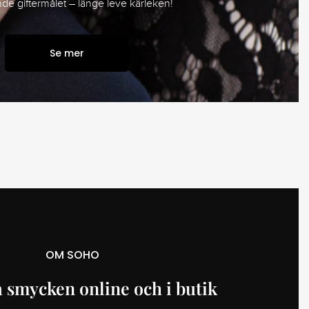
e giftermålet – länge leve kärleken!
Se mer
OM SOHO
 smycken online och i butik