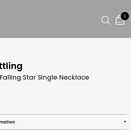
0
ttling
Falling Star Single Necklace
rmation