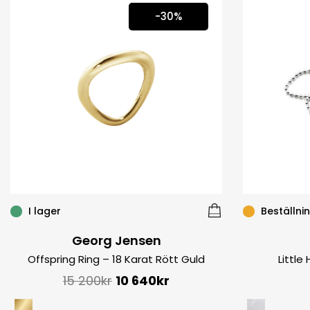
-30%
I lager
Beställni
Georg Jensen
Offspring Ring – 18 Karat Rött Guld
Little
15 200
kr
10 640
kr