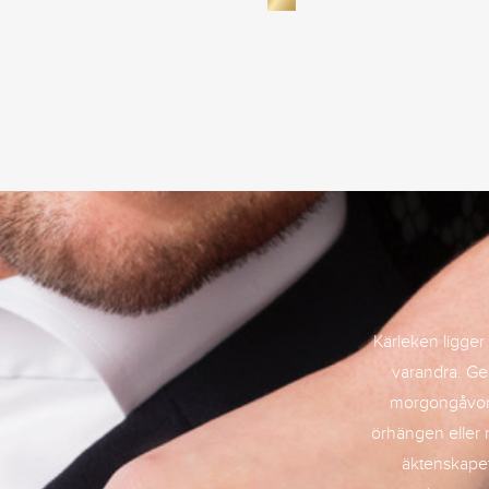
Kärleken ligger i
varandra. Ge
morgongåvor 
örhängen eller 
äktenskapet.