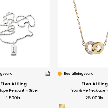
ngsvara
Beställningsvara
Efva Attling
Efva Attling
 Hope Pendant – Silver
You & Me Necklace 
1 500
kr
25 000
kr