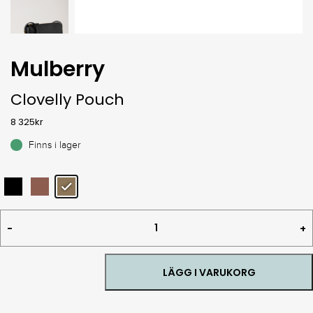
Mulberry
Clovelly Pouch
8 325
kr
Finns i lager
Clovelly
Pouch
quantity
LÄGG I VARUKORG