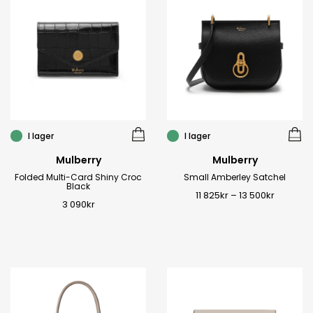
I lager
I lager
Mulberry
Mulberry
Folded Multi-Card Shiny Croc
Small Amberley Satchel
Black
11 825
kr
–
13 500
kr
3 090
kr