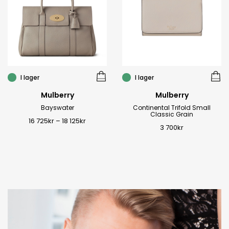
I lager
I lager
Mulberry
Mulberry
Bayswater
Continental Trifold Small
Classic Grain
16 725
kr
–
18 125
kr
3 700
kr