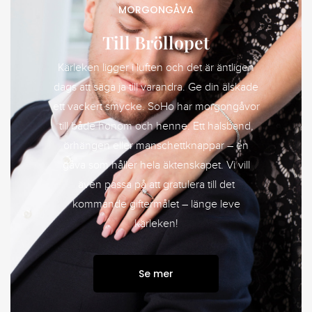
MORGONGÅVA
Till Bröllopet
Kärleken ligger i luften och det är äntligen
dags att säga ja till varandra. Ge din älskade
ett vackert smycke. SoHo har morgongåvor
till både honom och henne. Ett halsband,
örhängen eller manschettknappar – en
gåva som håller hela äktenskapet. Vi vill
även passa på att gratulera till det
kommande giftermålet – länge leve
kärleken!
Se mer