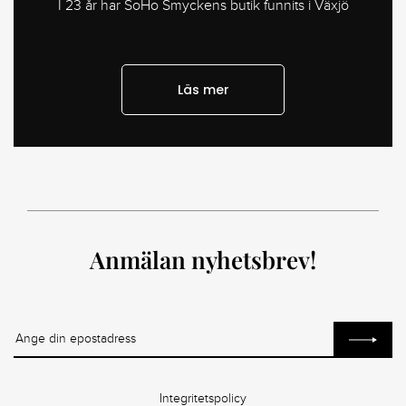
I 23 år har SoHo Smyckens butik funnits i Växjö
Läs mer
Anmälan nyhetsbrev!
Integritetspolicy