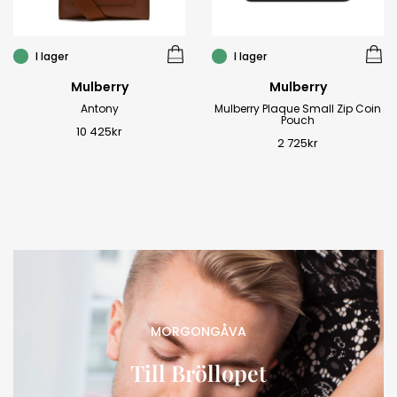
I lager
I lager
Mulberry
Mulberry
Antony
Mulberry Plaque Small Zip Coin
Pouch
10 425
kr
2 725
kr
MORGONGÅVA
Till Bröllopet