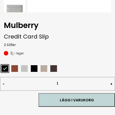
Mulberry
Credit Card Slip
2 025
kr
Ej i lager
Credit
Card
Slip
quantity
LÄGG I VARUKORG