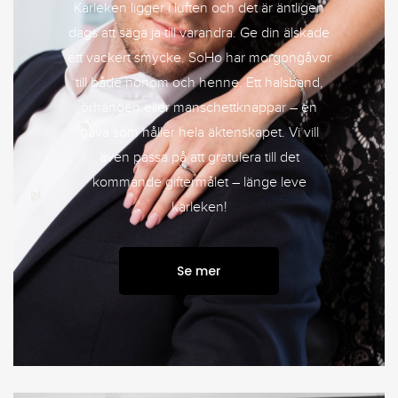
Kärleken ligger i luften och det är äntligen
dags att säga ja till varandra. Ge din älskade
ett vackert smycke. SoHo har morgongåvor
till både honom och henne. Ett halsband,
örhängen eller manschettknappar – en
gåva som håller hela äktenskapet. Vi vill
även passa på att gratulera till det
kommande giftermålet – länge leve
kärleken!
Se mer