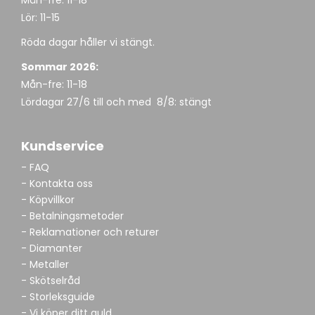
Mån-fre: 11-18
Lör: 11-15
Röda dagar håller vi stängt.
Sommar 2026:
Mån-fre: 11-18
Lördagar 27/6 till och med 8/8: stängt
Kundservice
- FAQ
- Kontakta oss
- Köpvillkor
- Betalningsmetoder
- Reklamationer och returer
- Diamanter
- Metaller
- Skötselråd
- Storleksguide
- Vi köper ditt guld