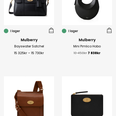
I lager
I lager
Mulberry
Mulberry
Bayswater Satchel
Mini Pimlico Hobo
15 325
kr
–
15 730
kr
10 450
kr
7 838
kr