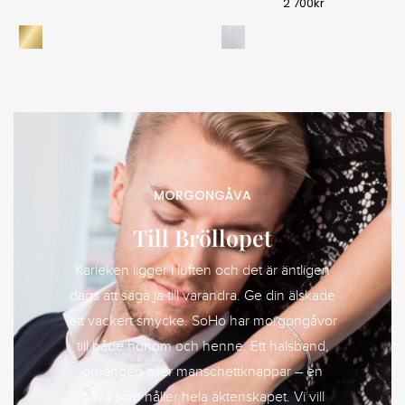
2 700
kr
MORGONGÅVA
Till Bröllopet
Kärleken ligger i luften och det är äntligen
dags att säga ja till varandra. Ge din älskade
ett vackert smycke. SoHo har morgongåvor
till både honom och henne. Ett halsband,
örhängen eller manschettknappar – en
gåva som håller hela äktenskapet. Vi vill