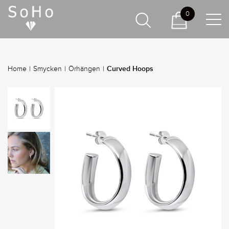
0
Curved Hoops
Home
|
Smycken
|
Örhängen
|