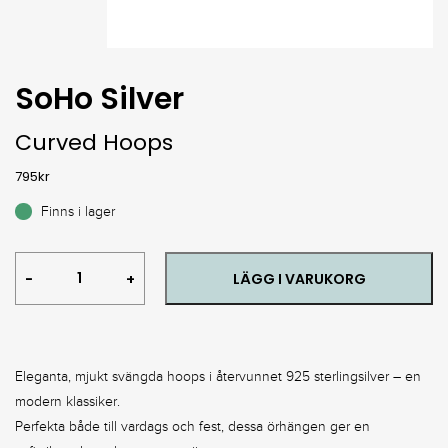
SoHo Silver
Curved Hoops
795
kr
Finns i lager
Curved
LÄGG I VARUKORG
Hoops
quantity
Eleganta, mjukt svängda hoops i återvunnet 925 sterlingsilver – en
modern klassiker.
Perfekta både till vardags och fest, dessa örhängen ger en