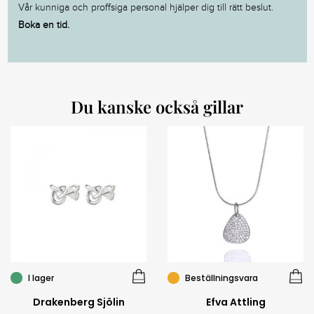
Vår kunniga och proffsiga personal hjälper dig till rätt beslut.
Boka en tid.
Du kanske också gillar
I lager
Beställningsvara
Drakenberg Sjölin
Efva Attling