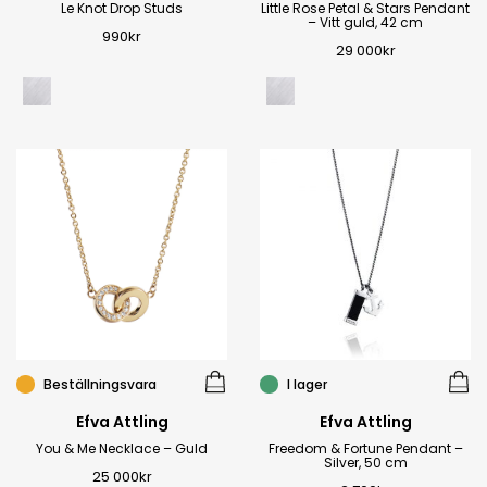
Le Knot Drop Studs
Little Rose Petal & Stars Pendant
– Vitt guld, 42 cm
990
kr
29 000
kr
Beställningsvara
I lager
Efva Attling
Efva Attling
You & Me Necklace – Guld
Freedom & Fortune Pendant –
Silver, 50 cm
25 000
kr