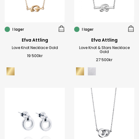
I lager
I lager
Efva Attling
Efva Attling
Love Knot Necklace Gold
Love Knot & Stars Necklace
Gold
19 500
kr
27 500
kr