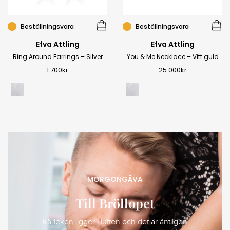
Beställningsvara
Beställningsvara
Efva Attling
Efva Attling
Ring Around Earrings – Silver
You & Me Necklace – Vitt guld
1 700
kr
25 000
kr
MORGONGÅVA
Till Bröllopet
Kärleken ligger i luften och det är äntligen