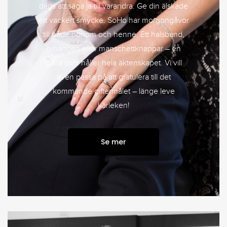
dags att säga ja till varandra. Ge din älskade
ett vackert smycke. SoHo har morgongåvor
till både honom och henne. Ett halsband,
örhängen eller manschettknappar – en
gåva som håller hela äktenskapet. Vi vill
även passa på att gratulera till det
kommande giftermålet – länge leve
kärleken!
Se mer