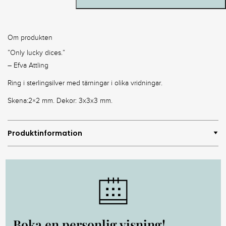
Om produkten
”Only lucky dices.”
– Efva Attling
Ring i sterlingsilver med tärningar i olika vridningar.
Skena:2×2 mm. Dekor: 3x3x3 mm.
Produktinformation
Boka en personlig visning!