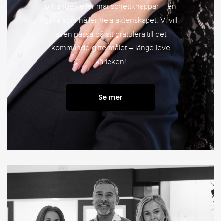
örhängen eller manschettknappar – en
gåva som håller hela äktenskapet. Vi vill
även passa på att gratulera till det
kommande giftermålet – länge leve
kärleken!
Se mer