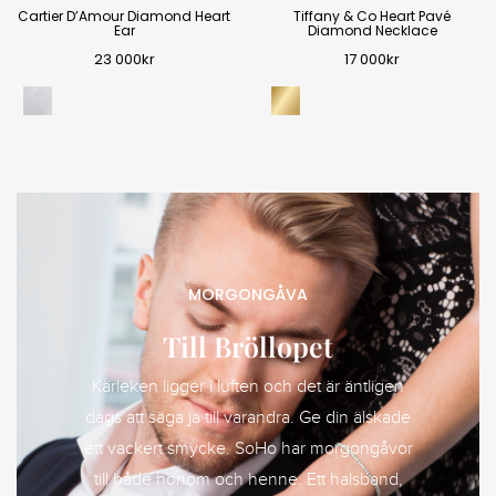
Cartier D’Amour Diamond Heart
Tiffany & Co Heart Pavé
Ear
Diamond Necklace
23 000
kr
17 000
kr
MORGONGÅVA
Till Bröllopet
Kärleken ligger i luften och det är äntligen
dags att säga ja till varandra. Ge din älskade
ett vackert smycke. SoHo har morgongåvor
till både honom och henne. Ett halsband,