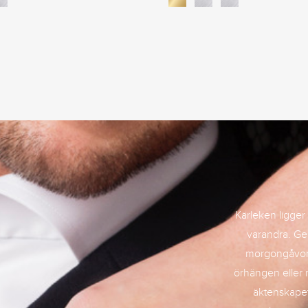
Kärleken ligger i
varandra. Ge
morgongåvor 
örhängen eller 
äktenskapet.