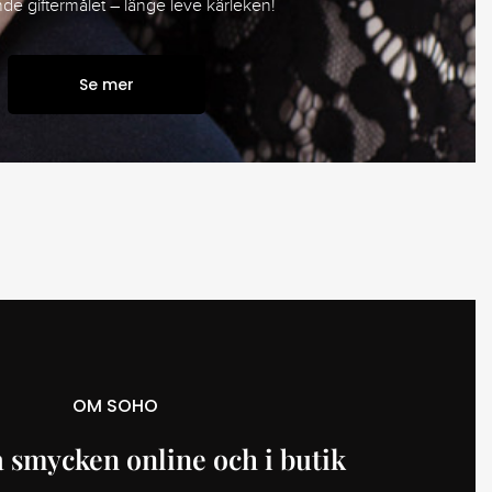
e giftermålet – länge leve kärleken!
Se mer
OM SOHO
 smycken online och i butik