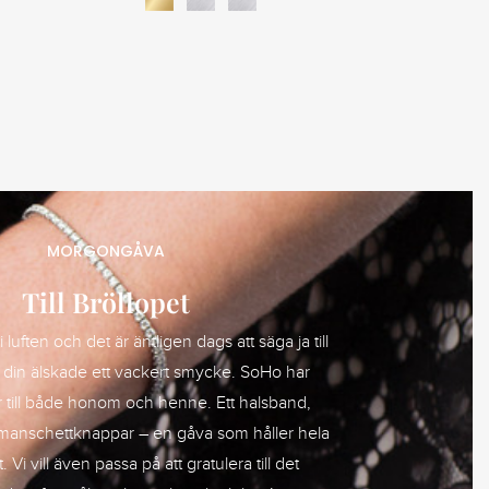
MORGONGÅVA
Till Bröllopet
 luften och det är äntligen dags att säga ja till
 din älskade ett vackert smycke. SoHo har
till både honom och henne. Ett halsband,
manschettknappar – en gåva som håller hela
 Vi vill även passa på att gratulera till det