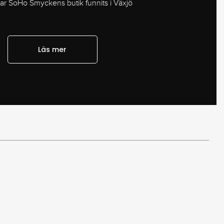
har SoHo Smyckens butik funnits i Växjö
Läs mer