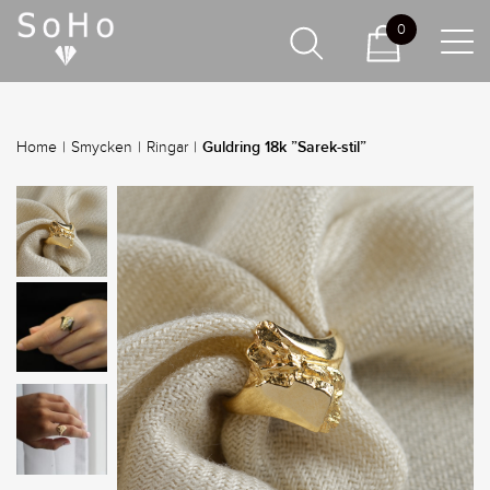
0
Guldring 18k ”Sarek-stil”
Home
|
Smycken
|
Ringar
|