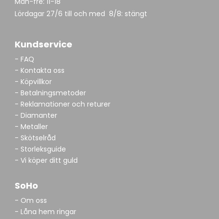
Mån-fre: 11-18
Lördagar 27/6 till och med 8/8: stängt
Kundservice
- FAQ
- Kontakta oss
- Köpvillkor
- Betalningsmetoder
- Reklamationer och returer
- Diamanter
- Metaller
- Skötselråd
- Storleksguide
- Vi köper ditt guld
SoHo
- Om oss
- Låna hem ringar