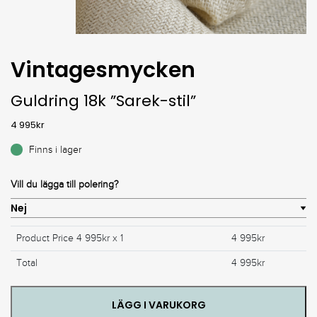
Vintagesmycken
Guldring 18k ”Sarek-stil”
4 995
kr
Finns i lager
Vill du lägga till polering?
Product Price
4 995
kr x 1
4 995
kr
Total
4 995
kr
LÄGG I VARUKORG