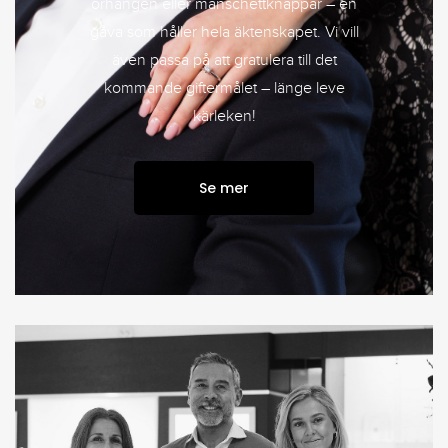
örhängen eller manschettknappar – en
gåva som håller hela äktenskapet. Vi vill
även passa på att gratulera till det
kommande giftermålet – länge leve
kärleken!
Se mer