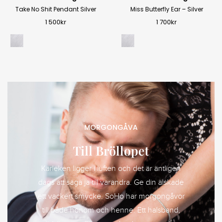
Take No Shit Pendant Silver
Miss Butterfly Ear – Silver
1 500
kr
1 700
kr
MORGONGÅVA
Till Bröllopet
Kärleken ligger i luften och det är äntligen
dags att säga ja till varandra. Ge din älskade
ett vackert smycke. SoHo har morgongåvor
till både honom och henne. Ett halsband,