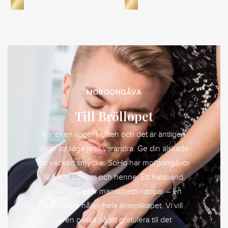
MORGONGÅVA
Till Bröllopet
Kärleken ligger i luften och det är äntligen
dags att säga ja till varandra. Ge din älskade
ett vackert smycke. SoHo har morgongåvor
till både honom och henne. Ett halsband,
örhängen eller manschettknappar – en
gåva som håller hela äktenskapet. Vi vill
även passa på att gratulera till det