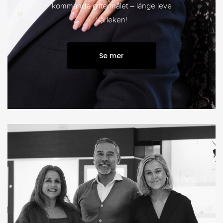
kommande giftermålet – länge leve
kärleken!
Se mer