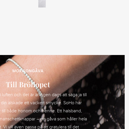
MORGONGÅVA
Till Bröllopet
 luften och det är äntligen dags att säga ja till
 din älskade ett vackert smycke. SoHo har
till både honom och henne. Ett halsband,
manschettknappar – en gåva som håller hela
 Vi vill även passa på att gratulera till det