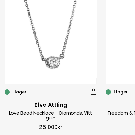
I lager
I lager
Efva Attling
Love Bead Necklace – Diamonds, Vitt
Freedom & F
guld
25 000
kr