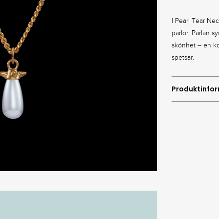
I Pearl Tear Nec
pärlor. Pärlan s
skönhet – en ko
spetsar.
Produktinfo