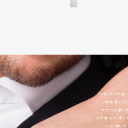
Kärleken ligger i
varandra. Ge
morgongåvor 
örhängen eller 
äktenskapet.