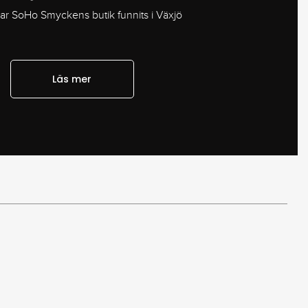
har SoHo Smyckens butik funnits i Växjö
Läs mer