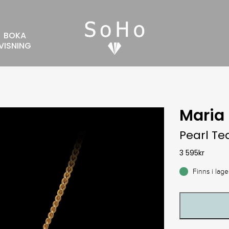
BOKA
VISNING
Maria 
Pearl Te
3 595
kr
Finns i lage