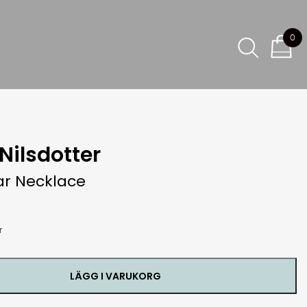
0
Nilsdotter
ar Necklace
r
LÄGG I VARUKORG