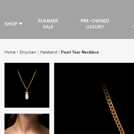
SUMMER
PRE-OWNED
SHOP
SALE
LUXURY
Pearl Tear Necklace
Home
|
Smycken
|
Halsband
|