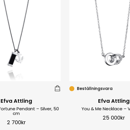
Beställningsvara
Efva Attling
Efva Attling
ortune Pendant – Silver, 50
You & Me Necklace – V
cm
25 000
kr
2 700
kr