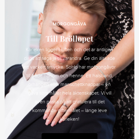
MORGONGÅVA
Till Bröllopet
Kärleken ligger i luften och det är äntligen
dags att säga ja till varandra. Ge din älskade
ett vackert smycke. SoHo har morgongåvor
till både honom och henne. Ett halsband,
örhängen eller manschettknappar – en
gåva som håller hela äktenskapet. Vi vill
även passa på att gratulera till det
kommande giftermålet – länge leve
kärleken!