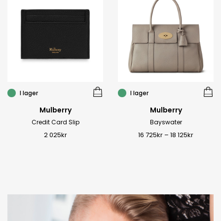
I lager
I lager
Mulberry
Mulberry
Credit Card Slip
Bayswater
2 025
kr
16 725
kr
–
18 125
kr