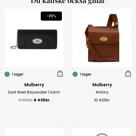
Du kanske också gillar
NULL
-25%
I lager
I lager
Mulberry
Mulberry
East West Bayswater Clutch
Antony
8 580
kr
6 435
kr
10 425
kr