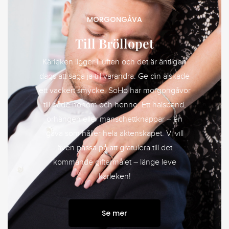
MORGONGÅVA
Till Bröllopet
Kärleken ligger i luften och det är äntligen
dags att säga ja till varandra. Ge din älskade
ett vackert smycke. SoHo har morgongåvor
till både honom och henne. Ett halsband,
örhängen eller manschettknappar – en
gåva som håller hela äktenskapet. Vi vill
även passa på att gratulera till det
kommande giftermålet – länge leve
kärleken!
Se mer