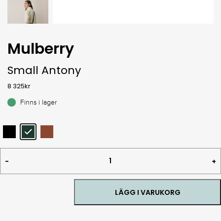
Mulberry
Small Antony
8 325
kr
Finns i lager
Small
Antony
quantity
LÄGG I VARUKORG