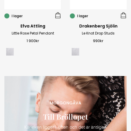
I lager
I lager
Efva Attling
Drakenberg Sjölin
Little Rose Petal Pendant
Le Knot Drop Studs
1 900
kr
990
kr
MORGONGÅVA
Till Bröllopet
Kärleken ligger i luften och det är äntligen