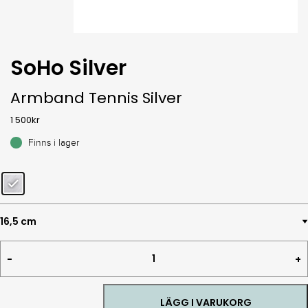
SoHo Silver
Armband Tennis Silver
1 500
kr
Finns i lager
Armband
Tennis
Silver
quantity
LÄGG I VARUKORG