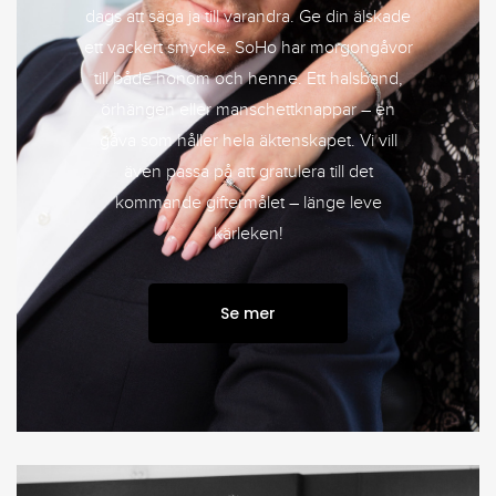
dags att säga ja till varandra. Ge din älskade
ett vackert smycke. SoHo har morgongåvor
till både honom och henne. Ett halsband,
örhängen eller manschettknappar – en
gåva som håller hela äktenskapet. Vi vill
även passa på att gratulera till det
kommande giftermålet – länge leve
kärleken!
Se mer