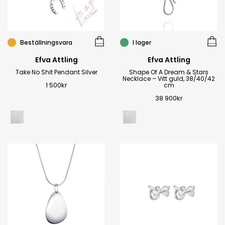
Beställningsvara
I lager
Efva Attling
Efva Attling
Take No Shit Pendant Silver
Shape Of A Dream & Stars
Necklace – Vitt guld, 38/40/42
1 500
kr
cm
38 900
kr