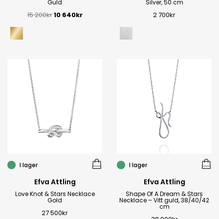
Guld
Silver, 50 cm
15 200
kr
10 640
kr
2 700
kr
I lager
I lager
Efva Attling
Efva Attling
Love Knot & Stars Necklace
Shape Of A Dream & Stars
Gold
Necklace – Vitt guld, 38/40/42
cm
27 500
kr