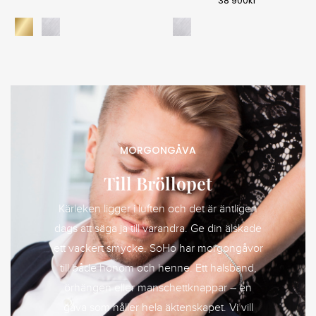
38 900
kr
MORGONGÅVA
Till Bröllopet
Kärleken ligger i luften och det är äntligen
dags att säga ja till varandra. Ge din älskade
ett vackert smycke. SoHo har morgongåvor
till både honom och henne. Ett halsband,
örhängen eller manschettknappar – en
gåva som håller hela äktenskapet. Vi vill