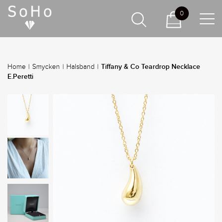
0
Tiffany & Co Teardrop Necklace
Home
|
Smycken
|
Halsband
|
E.Peretti