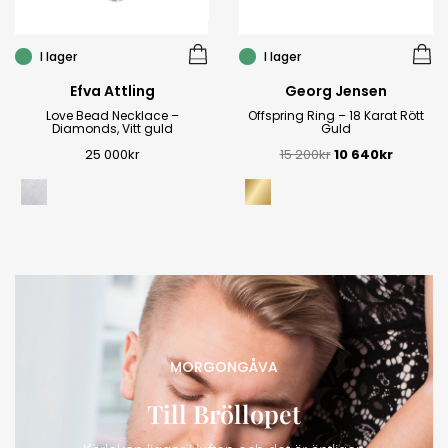
I lager
I lager
Efva Attling
Georg Jensen
Love Bead Necklace –
Offspring Ring – 18 Karat Rött
Diamonds, Vitt guld
Guld
25 000
kr
15 200
kr
10 640
kr
MORGONGÅVA
Till Bröllopet