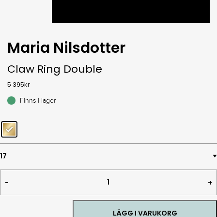
Maria Nilsdotter
Claw Ring Double
5 395
kr
Finns i lager
Claw
Ring
Double
quantity
LÄGG I VARUKORG