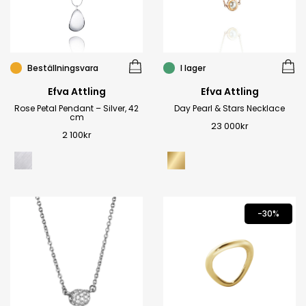
Beställningsvara
I lager
Efva Attling
Efva Attling
Rose Petal Pendant – Silver, 42
Day Pearl & Stars Necklace
cm
23 000
kr
2 100
kr
-30%