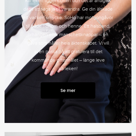
Kärleken ligger i luften och det är äntligen
dags att säga ja till varandra. Ge din älskade
ett vackert smycke. SoHo har morgongåvor
till både honom och henne. Ett halsband,
örhängen eller manschettknappar – en
gåva som håller hela äktenskapet. Vi vill
även passa på att gratulera till det
kommande giftermålet – länge leve
kärleken!
Se mer