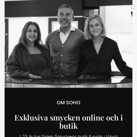
OM SOHO
Exklusiva smycken online och i
butik
I 23 år har SoHo Smyckens butik funnits i Växjö