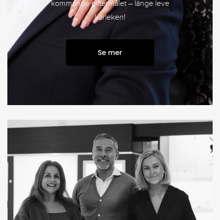
kommande giftermålet – länge leve
kärleken!
Se mer