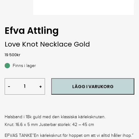
Efva Attling
Love Knot Necklace Gold
19 500
kr
Finns i lager
Love
LÄGG I VARUKORG
Knot
Necklace
Gold
quantity
Halsband i 18k guld med den klassiska kärleksknuten.
Knut: 16.6 x 5 mm Justerbar storlek: 42 – 45 cm
EFVAS TANKE”En kärleksknut för hoppet om att vi alltid håller ihop.”