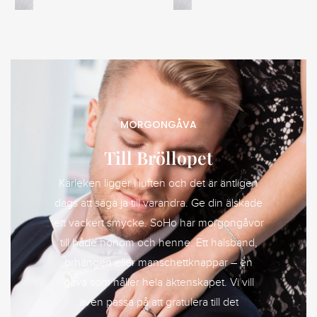
MORGONGÅVA
Till Bröllopet
Kärleken ligger i luften och det är äntligen
dags att säga ja till varandra. Ge din älskade
ett vackert smycke. SoHo har morgongåvor
till både honom och henne. Ett halsband,
örhängen eller manschettknappar – en
gåva som håller hela äktenskapet. Vi vill
även passa på att gratulera till det