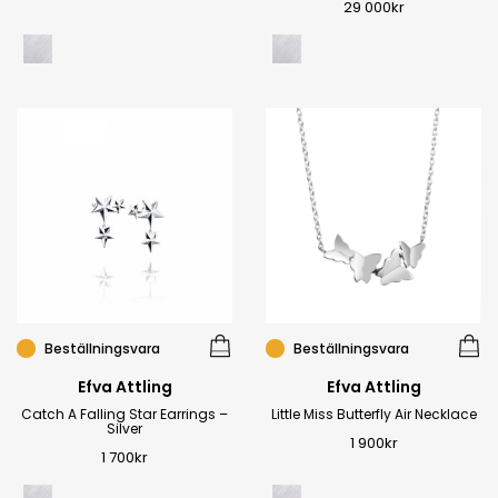
29 000
kr
Beställningsvara
Beställningsvara
Efva Attling
Efva Attling
Catch A Falling Star Earrings –
Little Miss Butterfly Air Necklace
Silver
1 900
kr
1 700
kr