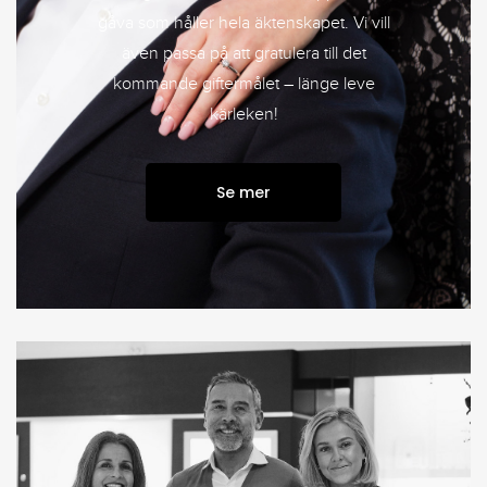
gåva som håller hela äktenskapet. Vi vill
även passa på att gratulera till det
kommande giftermålet – länge leve
kärleken!
Se mer