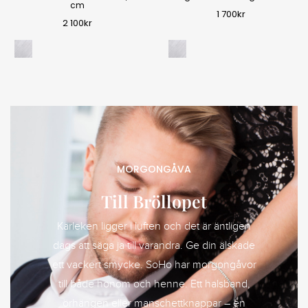
cm
1 700
kr
2 100
kr
MORGONGÅVA
Till Bröllopet
Kärleken ligger i luften och det är äntligen
dags att säga ja till varandra. Ge din älskade
ett vackert smycke. SoHo har morgongåvor
till både honom och henne. Ett halsband,
örhängen eller manschettknappar – en