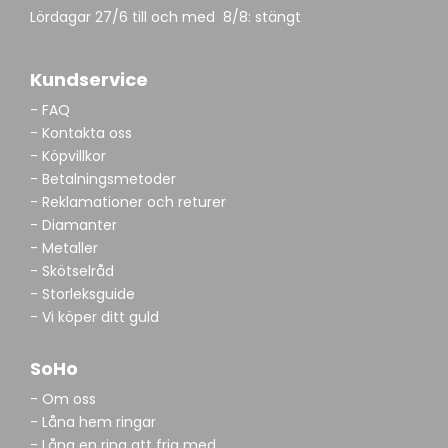
Lördagar 27/6 till och med 8/8: stängt
Kundservice
- FAQ
- Kontakta oss
- Köpvillkor
- Betalningsmetoder
- Reklamationer och returer
- Diamanter
- Metaller
- Skötselråd
- Storleksguide
- Vi köper ditt guld
SoHo
- Om oss
- Låna hem ringar
- Låna en ring att fria med