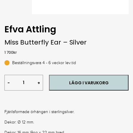
Efva Attling
Miss Butterfly Ear – Silver
1 700
kr
Beställningsvara 4 - 6 veckor lev.tid
Miss
LÄGG I VARUKORG
Butterfly
Ear
-
Silver
quantity
Fjärilsformade örhängen i sterlingsilver.
Dekor: Ø 12 mm.
Dekor: 16 mm lång x 22 mm bred.