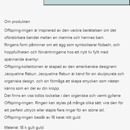
Rött
Guld
quantity
Om produkten
Offspring-ringen är inspirerad av den vackra berättelsen om det
oförstörbara bandet mellan en mamma och hennes barn.
Ringens form påminner om ett ägg som symboliserar födseln, och
hoppfullheten och förväntningarna hos ett nytt liv fyllt med
spännande äventyr.
Offspring-kollektionen är skapad av den amerikanska designern
Jacqueline Rabun. Jacqueline Rabun är känd för sin skulpturala och
organiska design, och sin förmåga att skapa smycken som nästan
känns som en del av din kropp.
Det finns en viss tidlös lockelse i den organiska och varmt gyllene
Offspring-ringen. Ringen kan stylas på många olika sätt: vira den för
ett perfekt uttryck eller stapla flera ringar för en större stil.
Offspring-ringen består av 18 karat rött guld.
Material: 18 k gult guld