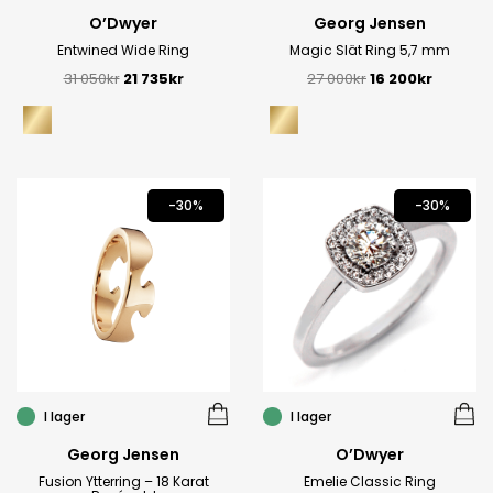
O’Dwyer
Georg Jensen
Entwined Wide Ring
Magic Slät Ring 5,7 mm
31 050
kr
21 735
kr
27 000
kr
16 200
kr
-30%
-30%
I lager
I lager
Georg Jensen
O’Dwyer
Fusion Ytterring – 18 Karat
Emelie Classic Ring