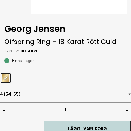
Georg Jensen
Offspring Ring – 18 Karat Rött Guld
15 200
kr
10 640
kr
Finns i lager
Offspring
Ring
-
18
Karat
LÄGG I VARUKORG