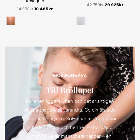
Roséguld
42 750
kr
29 925
kr
14 950
kr
10 465
kr
MORGONGÅVA
Till Bröllopet
Kärleken ligger i luften och det är äntligen
dags att säga ja till varandra. Ge din älskade
ett vackert smycke. SoHo har morgongåvor
till både honom och henne. Ett halsband,
örhängen eller manschettknappar – en