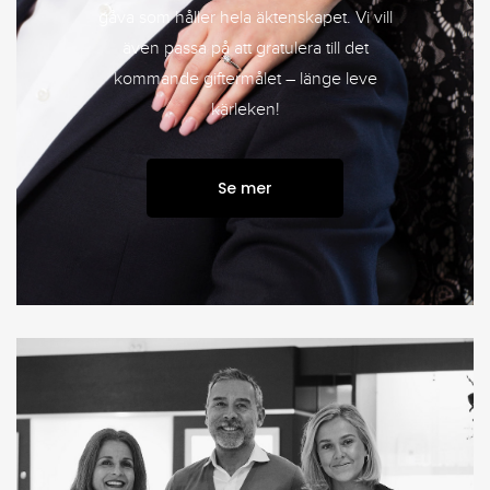
gåva som håller hela äktenskapet. Vi vill
även passa på att gratulera till det
kommande giftermålet – länge leve
kärleken!
Se mer