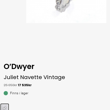
O’Dwyer
Juliet Navette Vintage
25 050
kr
17 535
kr
Finns i lager