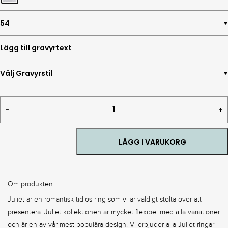
Juliet
Navette
Vintage
quantity
LÄGG I VARUKORG
Om produkten
Juliet är en romantisk tidlös ring som vi är väldigt stolta över att
presentera. Juliet kollektionen är mycket flexibel med alla variationer
och är en av vår mest populära design. Vi erbjuder alla Juliet ringar