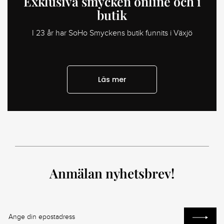
Exklusiva smycken online och i
butik
I 23 år har SoHo Smyckens butik funnits i Växjö
Läs mer
Anmälan nyhetsbrev!