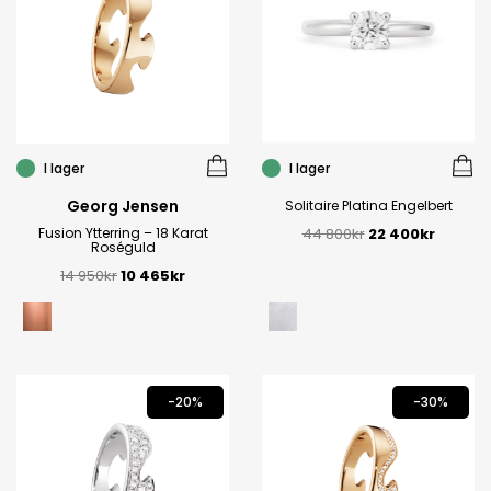
I lager
I lager
Georg Jensen
Solitaire Platina Engelbert
Fusion Ytterring – 18 Karat
44 800
kr
22 400
kr
Roséguld
14 950
kr
10 465
kr
-20%
-30%