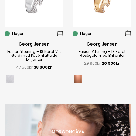
I lager
I lager
Georg Jensen
Georg Jensen
Fusion Ytterring – 18 Karat Vitt
Fusion Ytterring – 18 Karat
Guld med Pavéinfattade
Roséguld med Briljanter
briljanter
29 900
kr
20 930
kr
47 500
kr
38 000
kr
MORGONGÅVA