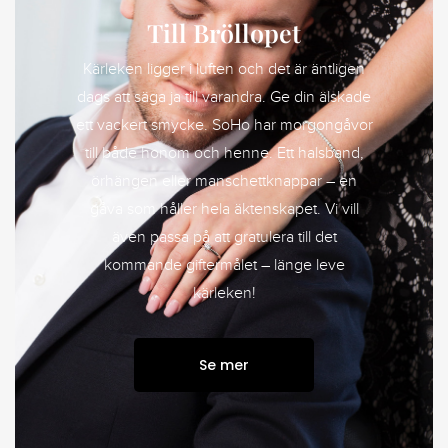
Till Bröllopet
Kärleken ligger i luften och det är äntligen
dags att säga ja till varandra. Ge din älskade
ett vackert smycke. SoHo har morgongåvor
till både honom och henne. Ett halsband,
örhängen eller manschettknappar – en
gåva som håller hela äktenskapet. Vi vill
även passa på att gratulera till det
kommande giftermålet – länge leve
kärleken!
Se mer