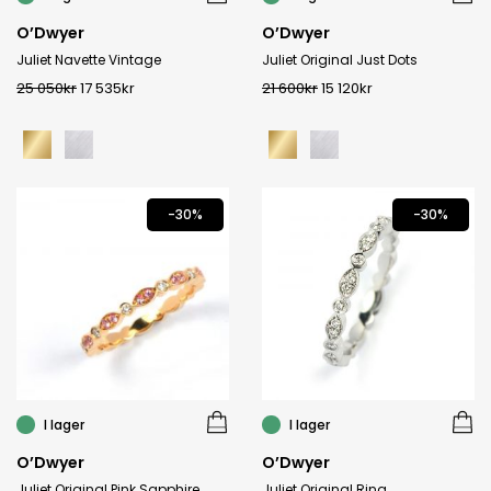
O’Dwyer
O’Dwyer
Juliet Navette Vintage
Juliet Original Just Dots
25 050
kr
17 535
kr
21 600
kr
15 120
kr
-30%
-30%
I lager
I lager
O’Dwyer
O’Dwyer
Juliet Original Pink Sapphire
Juliet Original Ring