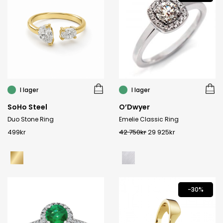
I lager
I lager
SoHo Steel
O’Dwyer
Duo Stone Ring
Emelie Classic Ring
499
kr
42 750
kr
29 925
kr
-30%