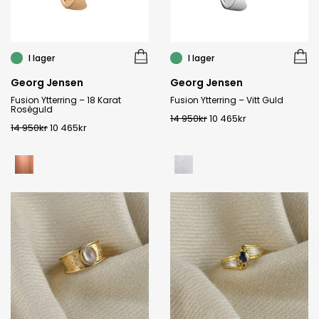
I lager
I lager
Georg Jensen
Georg Jensen
Fusion Ytterring – 18 Karat
Fusion Ytterring – Vitt Guld
Roséguld
14 950
kr
10 465
kr
14 950
kr
10 465
kr