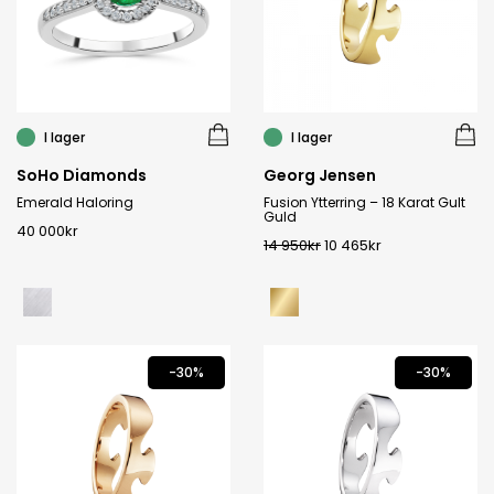
I lager
I lager
SoHo Diamonds
Georg Jensen
Emerald Haloring
Fusion Ytterring – 18 Karat Gult
Guld
40 000
kr
14 950
kr
10 465
kr
-30%
-30%