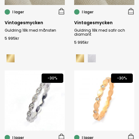
I lager
I lager
Vintagesmycken
Vintagesmycken
Guldring 18k med månsten
Guldring 18k med safir och
diamant
5 995
kr
5 995
kr
-30%
-30%
I lager
I lager