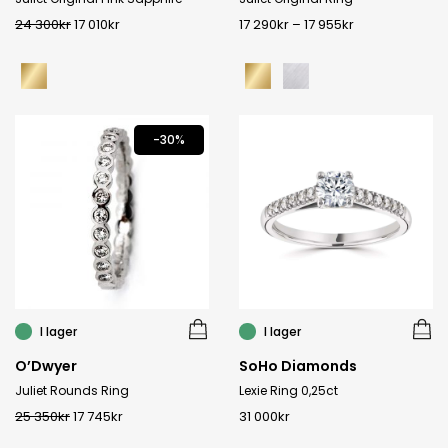
24 300
kr
17 010
kr
17 290
kr
–
17 955
kr
-30%
I lager
I lager
O’Dwyer
SoHo Diamonds
Juliet Rounds Ring
Lexie Ring 0,25ct
25 350
kr
17 745
kr
31 000
kr