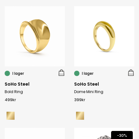
I lager
I lager
SoHo Steel
SoHo Steel
Bold Ring
Dome Mini Ring
499
kr
399
kr
-30%