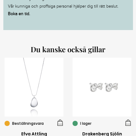
Vår kunniga och proffsiga personal hjälper dig till rätt beslut.
Boka en tid.
Du kanske också gillar
Beställningsvara
I lager
Efva Attling
Drakenberg Sjölin