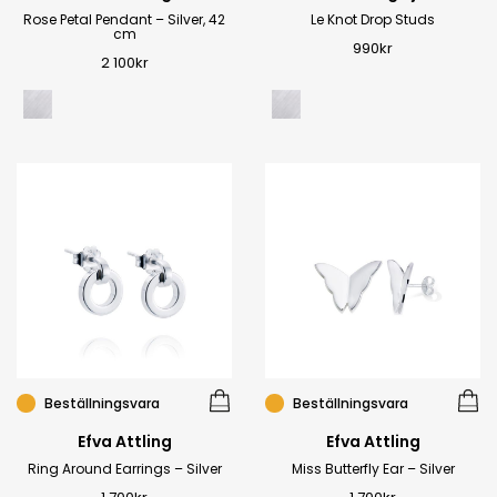
Rose Petal Pendant – Silver, 42
Le Knot Drop Studs
cm
990
kr
2 100
kr
Beställningsvara
Beställningsvara
Efva Attling
Efva Attling
Ring Around Earrings – Silver
Miss Butterfly Ear – Silver