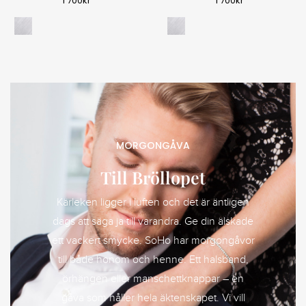
1 700
kr
1 700
kr
MORGONGÅVA
Till Bröllopet
Kärleken ligger i luften och det är äntligen
dags att säga ja till varandra. Ge din älskade
ett vackert smycke. SoHo har morgongåvor
till både honom och henne. Ett halsband,
örhängen eller manschettknappar – en
gåva som håller hela äktenskapet. Vi vill