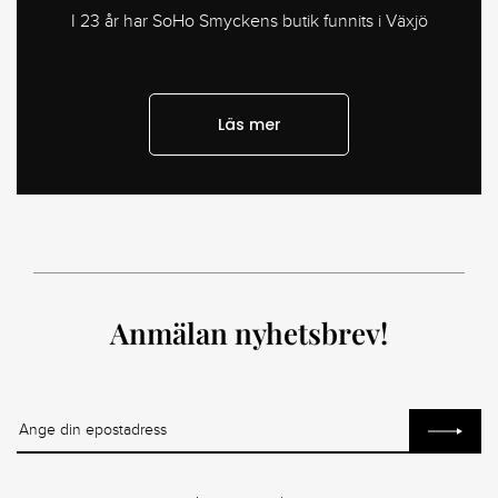
I 23 år har SoHo Smyckens butik funnits i Växjö
Läs mer
Anmälan nyhetsbrev!