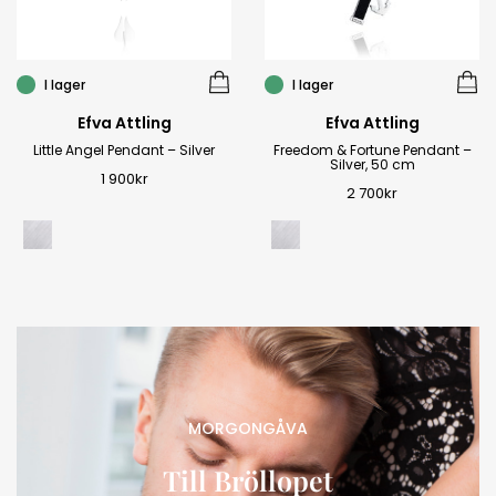
I lager
I lager
Efva Attling
Efva Attling
Little Angel Pendant – Silver
Freedom & Fortune Pendant –
Silver, 50 cm
1 900
kr
2 700
kr
MORGONGÅVA
Till Bröllopet