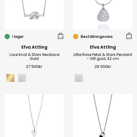
I lager
Beställningsvara
Efva Attling
Efva Attling
Love Knot & Stars Necklace
Little Rose Petal & Stars Pendant
Gold
– Vitt guld, 42 cm
27 500
kr
29 000
kr