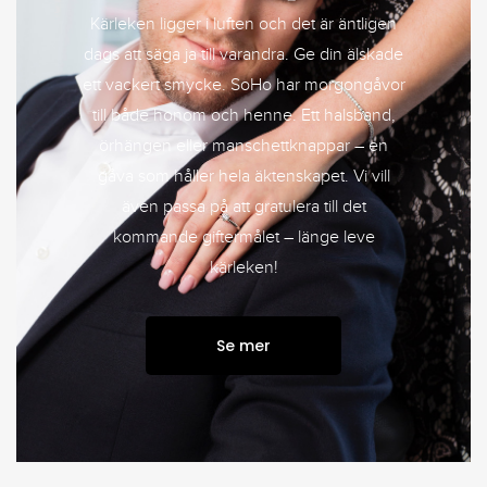
Kärleken ligger i luften och det är äntligen
dags att säga ja till varandra. Ge din älskade
ett vackert smycke. SoHo har morgongåvor
till både honom och henne. Ett halsband,
örhängen eller manschettknappar – en
gåva som håller hela äktenskapet. Vi vill
även passa på att gratulera till det
kommande giftermålet – länge leve
kärleken!
Se mer