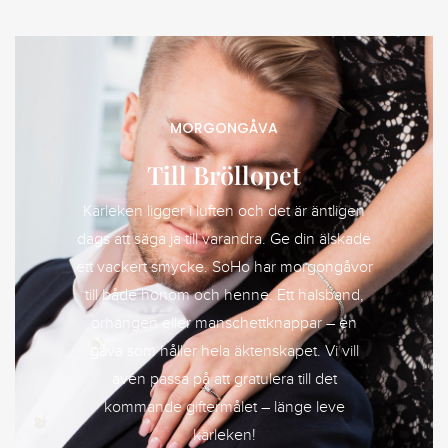
MORGONGÅVA
Till Bröllopet
Kärleken ligger i luften och det är äntligen
dags att säga ja till varandra. Ge din älskade
ett vackert smycke. SoHo har morgongåvor
till både honom och henne. Ett halsband,
örhängen eller manschettknappar – en
gåva som håller hela äktenskapet. Vi vill
även passa på att gratulera till det
kommande giftermålet – länge leve
kärleken!