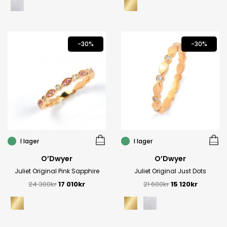
-30%
-30%
I lager
I lager
O’Dwyer
O’Dwyer
Juliet Original Pink Sapphire
Juliet Original Just Dots
24 300
kr
17 010
kr
21 600
kr
15 120
kr