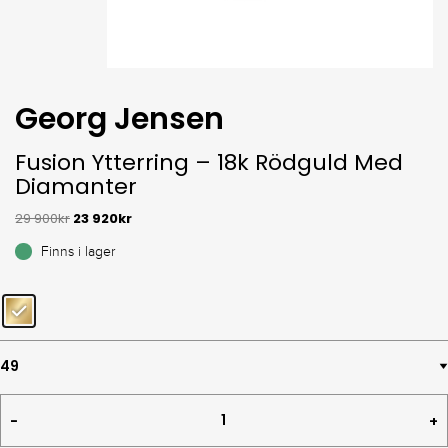
Georg Jensen
Fusion Ytterring – 18k Rödguld Med
Diamanter
29 900
kr
23 920
kr
Finns i lager
Fusion
Ytterring
-