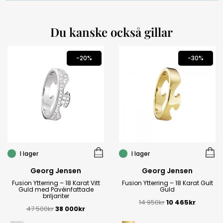
Du kanske också gillar
-20%
-30%
I lager
I lager
Georg Jensen
Georg Jensen
Fusion Ytterring – 18 Karat Vitt
Fusion Ytterring – 18 Karat Gult
Guld med Pavéinfattade
Guld
briljanter
14 950
kr
10 465
kr
47 500
kr
38 000
kr