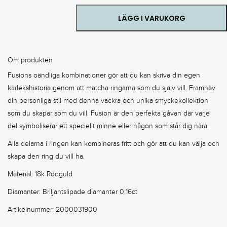
18k
Rödguld
LÄGG I VARUKORG
Med
Diamanter
quantity
Om produkten
Fusions oändliga kombinationer gör att du kan skriva din egen
kärlekshistoria genom att matcha ringarna som du själv vill. Framhäv
din personliga stil med denna vackra och unika smyckekollektion
som du skapar som du vill. Fusion är den perfekta gåvan där varje
del symboliserar ett speciellt minne eller någon som står dig nära.
Alla delarna i ringen kan kombineras fritt och gör att du kan välja och
skapa den ring du vill ha.
Material: 18k Rödguld
Diamanter: Briljantslipade diamanter 0,16ct
Artikelnummer: 2000031900