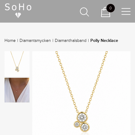
0
Polly Necklace
Home
|
Diamantsmycken
|
Diamanthalsband
|