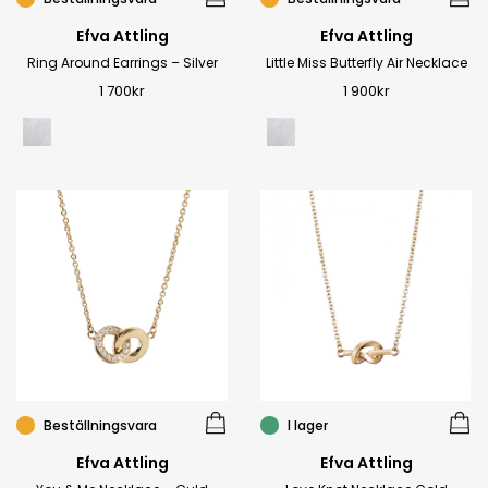
Efva Attling
Efva Attling
Ring Around Earrings – Silver
Little Miss Butterfly Air Necklace
1 700
kr
1 900
kr
Beställningsvara
I lager
Efva Attling
Efva Attling