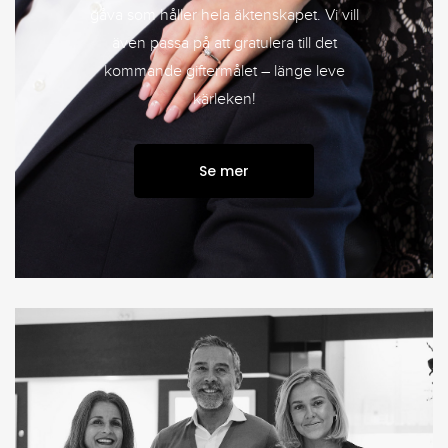
gåva som håller hela äktenskapet. Vi vill
även passa på att gratulera till det
kommande giftermålet – länge leve
kärleken!
Se mer