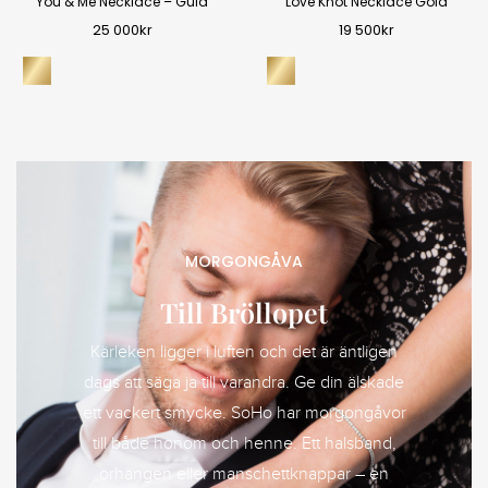
You & Me Necklace – Guld
Love Knot Necklace Gold
25 000
kr
19 500
kr
MORGONGÅVA
Till Bröllopet
Kärleken ligger i luften och det är äntligen
dags att säga ja till varandra. Ge din älskade
ett vackert smycke. SoHo har morgongåvor
till både honom och henne. Ett halsband,
örhängen eller manschettknappar – en