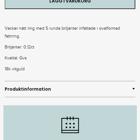
LÄGG I VARUKORG
Vacker nätt ring med 5 runda briljanter infattade i ovalformad
fattning.
Briljanter: 0,12ct
Kvalité: Gvs
18k vitguld
Produktinformation