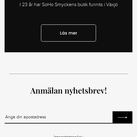
I 23 år har SoHo Smyckens butik funnits i Växjö
Läs mer
Anmälan nyhetsbrev!