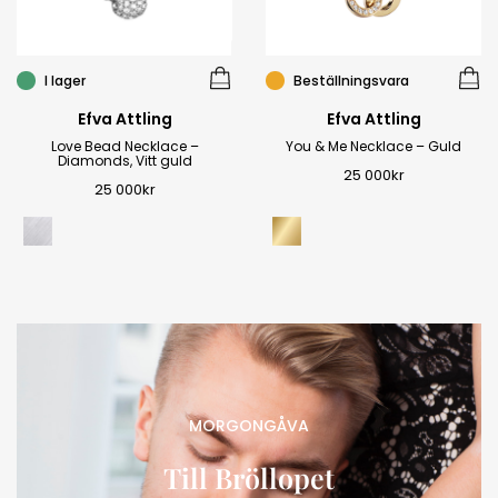
I lager
Beställningsvara
Efva Attling
Efva Attling
Love Bead Necklace –
You & Me Necklace – Guld
Diamonds, Vitt guld
25 000
kr
25 000
kr
MORGONGÅVA
Till Bröllopet