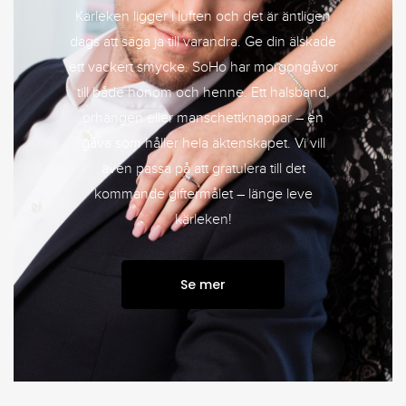
Kärleken ligger i luften och det är äntligen
dags att säga ja till varandra. Ge din älskade
ett vackert smycke. SoHo har morgongåvor
till både honom och henne. Ett halsband,
örhängen eller manschettknappar – en
gåva som håller hela äktenskapet. Vi vill
även passa på att gratulera till det
kommande giftermålet – länge leve
kärleken!
Se mer