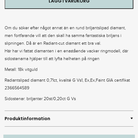
LÄGG I VARUKORG
Om du söker efter något annat än en rund briljantslipad diamant,
men fortfarande vill att den skall ha samma fantastiska briljans i
slipningen. Då är en Radiant-cut diamant ett bra val.
Här har vi fattat diamanten i en enastående vacker ringmodell, där
sidostenarna hjälper till att lyfta helheten på ringen
Metall: 18k vitguld
Radiantslipad diamant 0,71ct, kvalité G Vs1, Ex,Ex,Faint GIA certifikat
2366564589
Sidostenar: briljanter 20st/0,20ct G Vs
Produktinformation