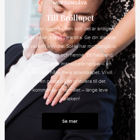
MORGONGÅVA
Till Bröllopet
Kärleken ligger i luften och det är äntligen
dags att säga ja till varandra. Ge din älskade
ett vackert smycke. SoHo har morgongåvor
till både honom och henne. Ett halsband,
örhängen eller manschettknappar – en
gåva som håller hela äktenskapet. Vi vill
även passa på att gratulera till det
kommande giftermålet – länge leve
kärleken!
Se mer