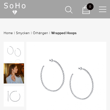
0
Wrapped Hoops
Home
|
Smycken
|
Örhängen
|