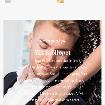
MORGONGÅVA
Till Bröllopet
Kärleken ligger i luften och det är äntligen
dags att säga ja till varandra. Ge din älskade
ett vackert smycke. SoHo har morgongåvor
till både honom och henne. Ett halsband,
örhängen eller manschettknappar – en
gåva som håller hela äktenskapet. Vi vill
även passa på att gratulera till det