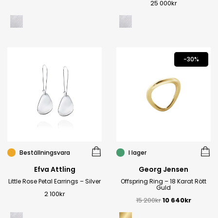
25 000
kr
-30%
Beställningsvara
I lager
Efva Attling
Georg Jensen
Little Rose Petal Earrings – Silver
Offspring Ring – 18 Karat Rött
Guld
2 100
kr
15 200
kr
10 640
kr