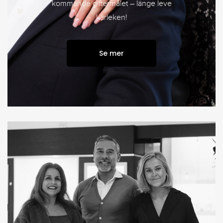
kommande giftermålet – länge leve
kärleken!
Se mer