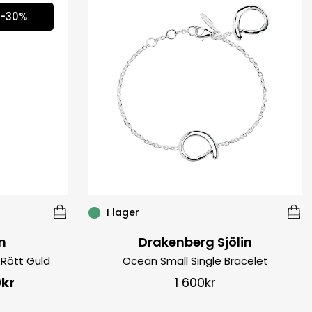
-30%
I lager
n
Drakenberg Sjölin
 Rött Guld
Ocean Small Single Bracelet
0
kr
1 600
kr