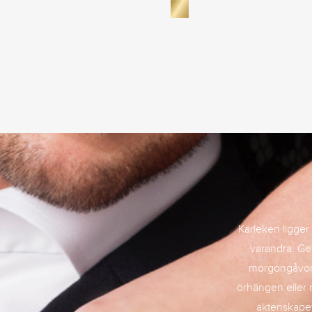
Kärleken ligger i
varandra. Ge
morgongåvor 
örhängen eller 
äktenskapet.