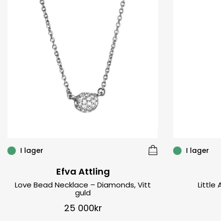
I lager
I lager
Efva Attling
Love Bead Necklace – Diamonds, Vitt
Little
guld
25 000
kr