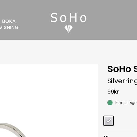
BOKA
VISNING
SoHo S
Silverrin
99
kr
Finns i lage