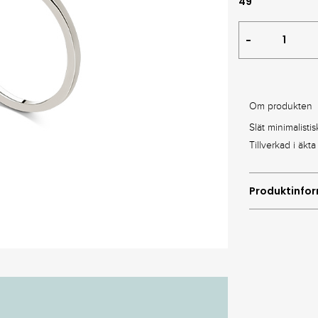
Silverring
Petit
plain
quantity
Om produkten
Slät minimalistis
Tillverkad i äkta
Produktinfo