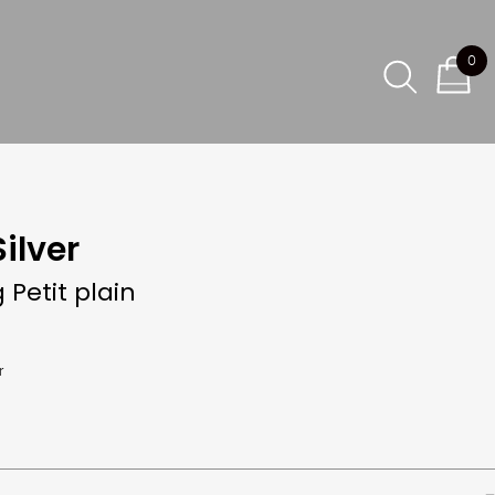
0
ilver
g Petit plain
r