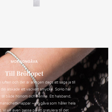
MORGONGÅVA
Till Bröllopet
 luften och det är äntligen dags att säga ja till
 din älskade ett vackert smycke. SoHo har
till både honom och henne. Ett halsband,
manschettknappar – en gåva som håller hela
 Vi vill även passa på att gratulera till det