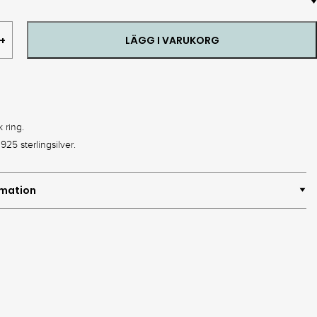
LÄGG I VARUKORG
k ring.
 925 sterlingsilver.
rmation