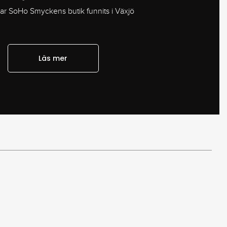
har SoHo Smyckens butik funnits i Växjö
Läs mer