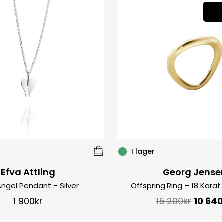
I lager
Efva Attling
Georg Jense
 Angel Pendant – Silver
Offspring Ring – 18 Karat
1 900
kr
15 200
kr
10 64